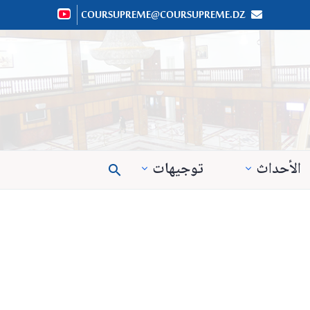
COURSUPREME@COURSUPREME.DZ


الأحداث
توجيهات
