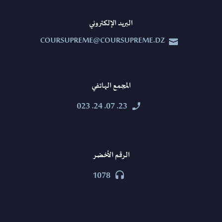
البريد الإلكتروني
COURSUPREME@COURSUPREME.DZ


المجمع الهاتفي
23. 07. 24. 023


الرقم الأخضر
1078

