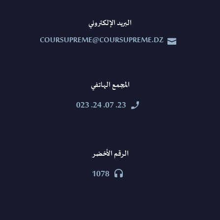
البريد الإلكتروني
COURSUPREME@COURSUPREME.DZ


المجمع الهاتفي
23. 07. 24. 023


الرقم الأخضر
1078

