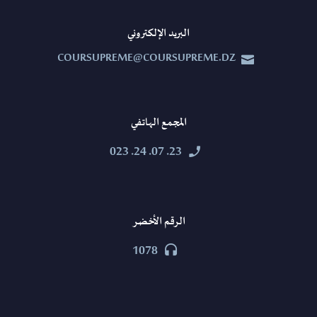
البريد الإلكتروني
COURSUPREME@COURSUPREME.DZ


المجمع الهاتفي
23. 07. 24. 023


الرقم الأخضر
1078

