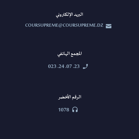
البريد الإلكتروني
COURSUPREME@COURSUPREME.DZ


المجمع الهاتفي
23. 07. 24. 023


الرقم الأخضر
1078

