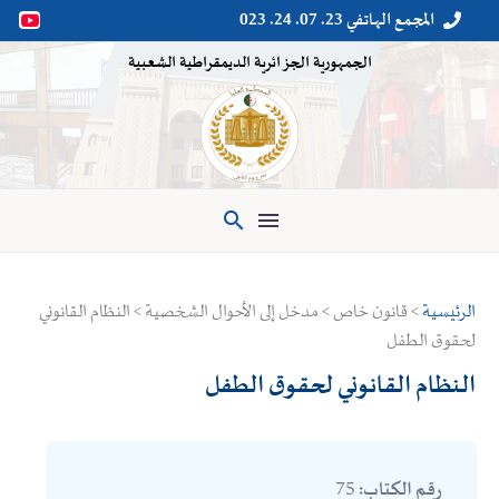
المجمع الهاتفي 23. 07. 24. 023


الجمهورية الجزائرية الديمقراطية الشعبية

الرئيسية
> قانون خاص > مدخل إلى الأحوال الشخصية > النظام القانوني
لحقوق الطفل
النظام القانوني لحقوق الطفل
75
رقم الكتاب: