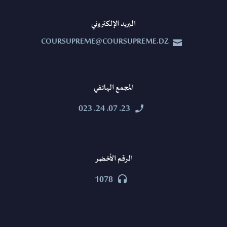
البريد الإلكتروني
COURSUPREME@COURSUPREME.DZ


المجمع الهاتفي
23. 07. 24. 023


الرقم الأخضر
1078

