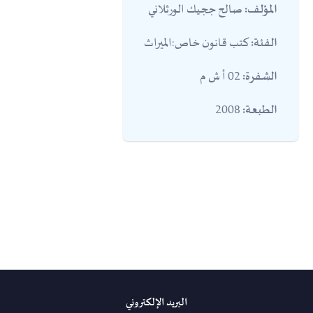
صالح ججيك الورثلاني
المؤلف:
كتب قانون خاص:الميراث
الفئة:
02 أ ش م
الشفرة:
2008
الطبعة:
البريد الإلكتروني