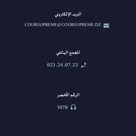
البريد الإلكتروني
COURSUPREME@COURSUPREME.DZ


المجمع الهاتفي
23. 07. 24. 023


الرقم الأخضر
1078

