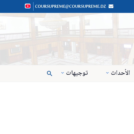
COURSUPREME@COURSUPREME.DZ


الأحداث
توجيهات
