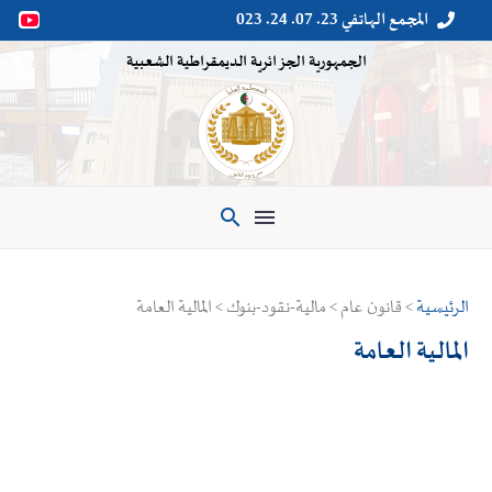
المجمع الهاتفي 23. 07. 24. 023


الجمهورية الجزائرية الديمقراطية الشعبية

الرئيسية
> قانون عام > مالية-نقود-بنوك > المالية العامة
المالية العامة