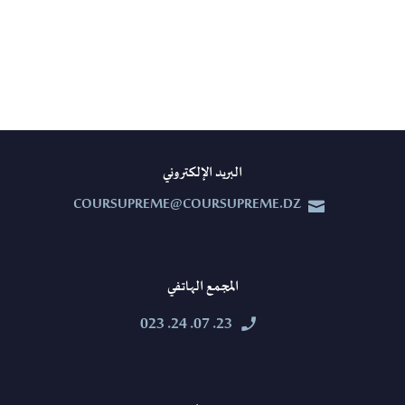
البريد الإلكتروني
COURSUPREME@COURSUPREME.DZ


المجمع الهاتفي
23. 07. 24. 023

