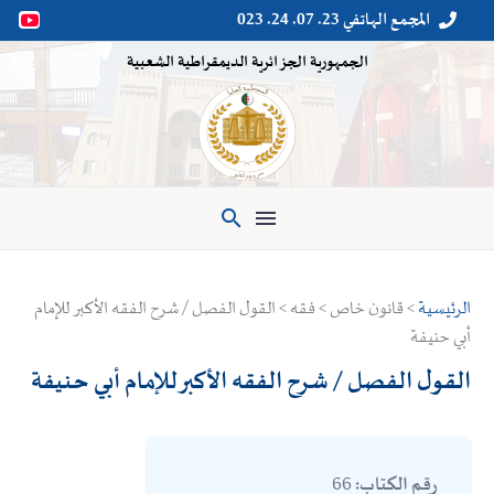
المجمع الهاتفي 23. 07. 24. 023


الجمهورية الجزائرية الديمقراطية الشعبية

الرئيسية
> قانون خاص > فقه > القول الفصل / شرح الفقه الأكبر للإمام
أبي حنيفة
القول الفصل / شرح الفقه الأكبر للإمام أبي حنيفة
66
رقم الكتاب: