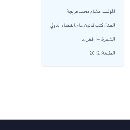
هشام محمد فريجة
المؤلف:
كتب قانون عام:القضاء الدولي
الفئة:
14 قض.د
الشفرة:
2012
الطبعة: