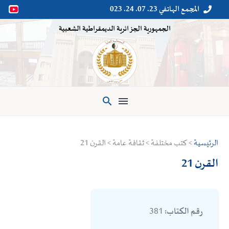
المجمع الهاتفي 23. 07. 24. 023


الجمهورية الجزائرية الديمقراطية الشعبية

الرئيسية
> كتب مختلفة > ثقافة عامة > القرن 21
القرن 21
381
رقم الكتاب: