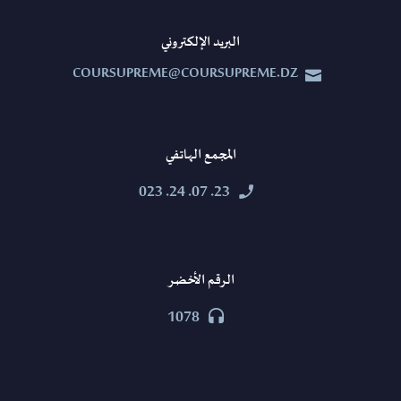
البريد الإلكتروني
COURSUPREME@COURSUPREME.DZ


المجمع الهاتفي
23. 07. 24. 023


الرقم الأخضر
1078

