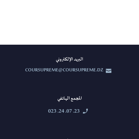
البريد الإلكتروني
COURSUPREME@COURSUPREME.DZ


المجمع الهاتفي
23. 07. 24. 023

