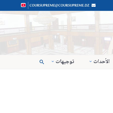
COURSUPREME@COURSUPREME.DZ


الأحداث
توجيهات
