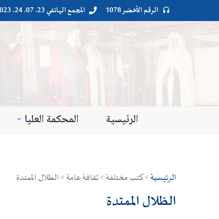
الرقم الأخضر 1078
المجمع الهاتفي 23. 07. 24. 023




الرئيسية
المحكمة العليا
الرئيسية
> كتب مختلفة > ثقافة عامة > الظلال الممتدة
الظلال الممتدة