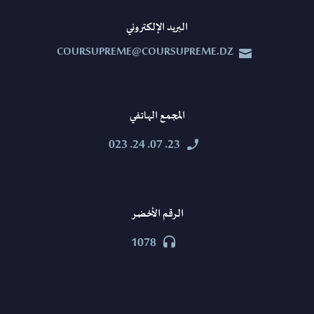
البريد الإلكتروني
COURSUPREME@COURSUPREME.DZ


المجمع الهاتفي
23. 07. 24. 023


الرقم الأخضر
1078

