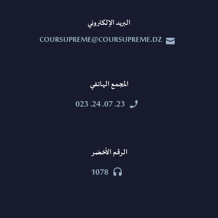
البريد الإلكتروني
COURSUPREME@COURSUPREME.DZ


المجمع الهاتفي
23. 07. 24. 023


الرقم الأخضر
1078

