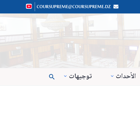
COURSUPREME@COURSUPREME.DZ


الأحداث
توجيهات
