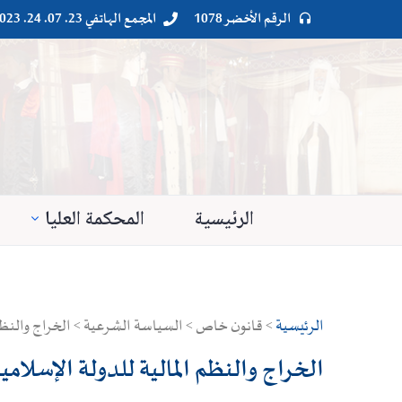
الرقم الأخضر 1078
المجمع الهاتفي 23. 07. 24. 023




الرئيسية
المحكمة العليا
الرئيسية
> قانون خاص > السياسة الشرعية > الخراج والنظم ا
الخراج والنظم المالية للدولة الإسلامي