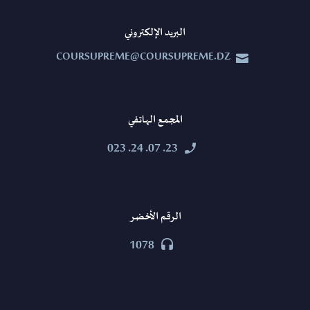
البريد الإلكتروني
COURSUPREME@COURSUPREME.DZ


المجمع الهاتفي
23. 07. 24. 023


الرقم الأخضر
1078

