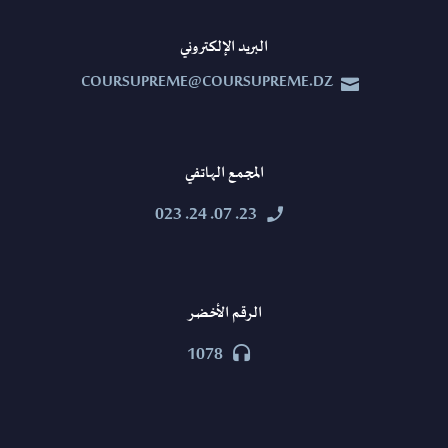
البريد الإلكتروني
COURSUPREME@COURSUPREME.DZ


المجمع الهاتفي
23. 07. 24. 023


الرقم الأخضر
1078

