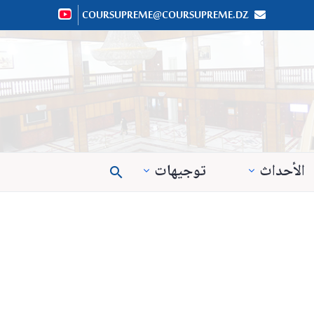
COURSUPREME@COURSUPREME.DZ


الأحداث
توجيهات
