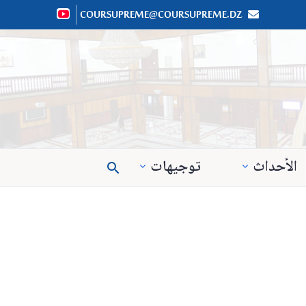
COURSUPREME@COURSUPREME.DZ


الأحداث
توجيهات
