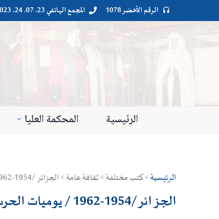
الرقم الأخضر 1078
المجمع الهاتفي 23. 07. 24. 023




الرئيسية
المحكمة العليا
الرئيسية
> كتب مختلفة > ثقافة عامة > الجزائر /1954-1962 / يوميات الحرب
الجزائر /1954-1962 / يوميات الحرب