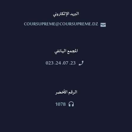
البريد الإلكتروني
COURSUPREME@COURSUPREME.DZ


المجمع الهاتفي
23. 07. 24. 023


الرقم الأخضر
1078

