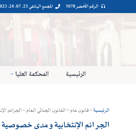
الرقم الأخضر 1078
المجمع الهاتفي 23. 07. 24. 023




الرئيسية
المحكمة العليا
الرئيسية
> قانون عام > القانون الجنائي العام > الجرائم ال
الجرائم الإنتخابية و مدى خصوصية دو