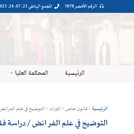
الرقم الأخضر 1078
المجمع الهاتفي 23. 07. 24. 023




الرئيسية
المحكمة العليا
الرئيسية
> قانون خاص > الميراث > التوضيح في علم الفرائض 
التوضيح في علم الفرائض / دراسة فقه