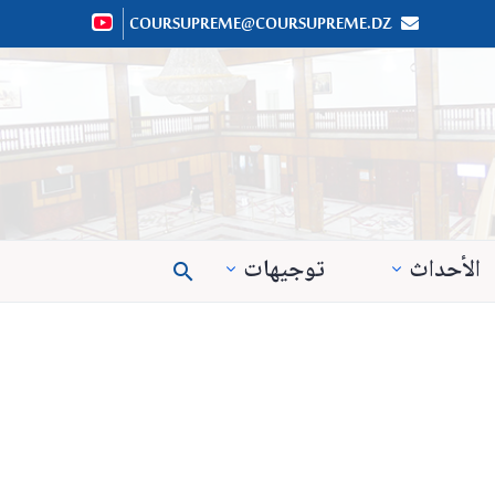
COURSUPREME@COURSUPREME.DZ


الأحداث
توجيهات
