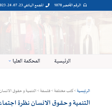
الرقم الأخضر 1078
المجمع الهاتفي 23. 07. 24. 023




الرئيسية
المحكمة العليا
الرئيسية
> كتب مختلفة > فلسفة > التنمية و حقوق الانسان
التنمية و حقوق الانسان نظرة اجتماع