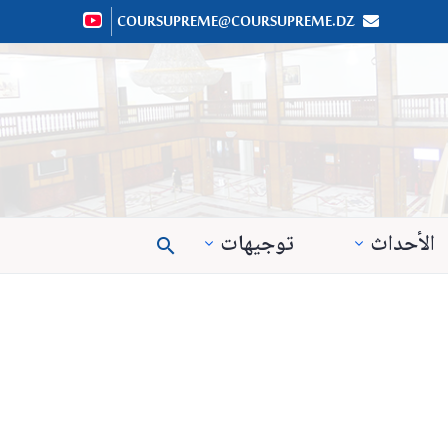
COURSUPREME@COURSUPREME.DZ


الأحداث
توجيهات
