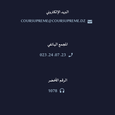
البريد الإلكتروني
COURSUPREME@COURSUPREME.DZ


المجمع الهاتفي
23. 07. 24. 023


الرقم الأخضر
1078

