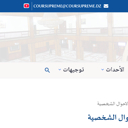
COURSUPREME@COURSUPREME.DZ


الأحداث
توجيهات

الاحوال الشخصية
حوال الشخصية