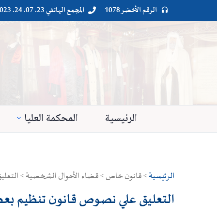
الرقم الأخضر 1078
المجمع الهاتفي 23. 07. 24. 023




الرئيسية
المحكمة العليا
الرئيسية
> قانون خاص > قضاء الأحوال الشخصية > التعلي
التعليق علي نصوص قانون تنظيم بعض