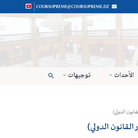
COURSUPREME@COURSUPREME.DZ


الأحداث
توجيهات

انون الدولي)
القانون الدولي)