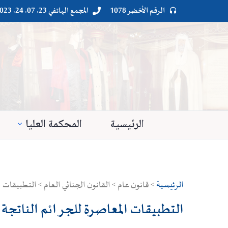
الرقم الأخضر 1078
المجمع الهاتفي 23. 07. 24. 023




الرئيسية
المحكمة العليا
الرئيسية
> قانون عام > القانون الجنائي العام > التطبيقات ا
التطبيقات المعاصرة للجرائم الناتجة 