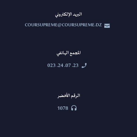
البريد الإلكتروني
COURSUPREME@COURSUPREME.DZ


المجمع الهاتفي
23. 07. 24. 023


الرقم الأخضر
1078

