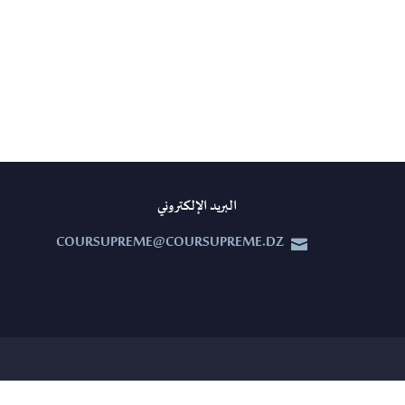
البريد الإلكتروني
COURSUPREME@COURSUPREME.DZ

