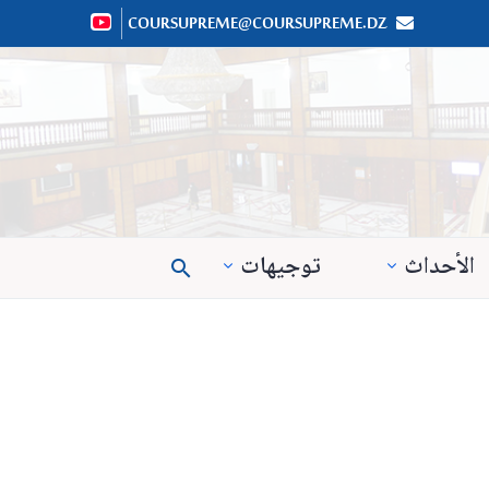
COURSUPREME@COURSUPREME.DZ


الأحداث
توجيهات
