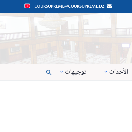
COURSUPREME@COURSUPREME.DZ


الأحداث
توجيهات
