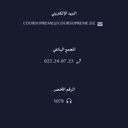
البريد الإلكتروني
COURSUPREME@COURSUPREME.DZ


المجمع الهاتفي
23. 07. 24. 023


الرقم الأخضر
1078

