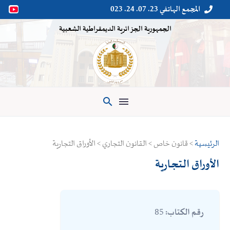
المجمع الهاتفي 23. 07. 24. 023


الجمهورية الجزائرية الديمقراطية الشعبية

الرئيسية
> قانون خاص > القانون التجاري > الأوراق التجارية
الأوراق التجارية
85
رقم الكتاب: