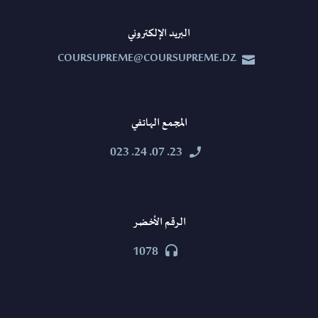
البريد الإلكتروني
COURSUPREME@COURSUPREME.DZ


المجمع الهاتفي
23. 07. 24. 023


الرقم الأخضر
1078

