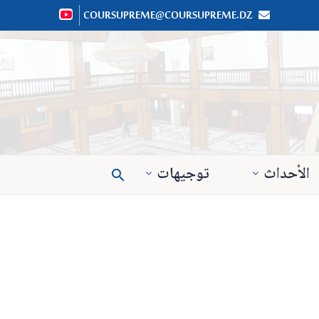
COURSUPREME@COURSUPREME.DZ


الأحداث
توجيهات
