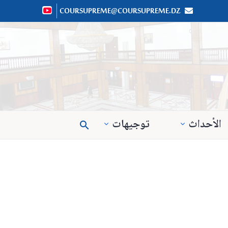
COURSUPREME@COURSUPREME.DZ


الأحداث
توجيهات
