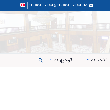
COURSUPREME@COURSUPREME.DZ


الأحداث
توجيهات
