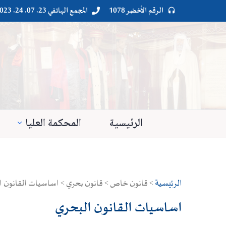
الرقم الأخضر 1078
المجمع الهاتفي 23. 07. 24. 023




الرئيسية
المحكمة العليا
الرئيسية
> قانون خاص > قانون بحري > اساسيات القانون ا
اساسيات القانون البحري