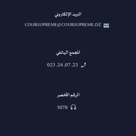
البريد الإلكتروني
COURSUPREME@COURSUPREME.DZ


المجمع الهاتفي
23. 07. 24. 023


الرقم الأخضر
1078

