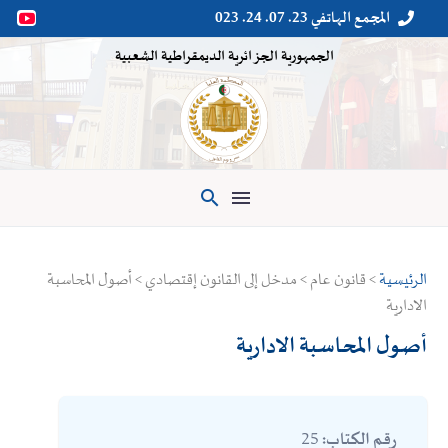
المجمع الهاتفي 23. 07. 24. 023


الجمهورية الجزائرية الديمقراطية الشعبية

الرئيسية
> قانون عام > مدخل إلى القانون إقتصادي > أصول المحاسبة
الادارية
أصول المحاسبة الادارية
25
رقم الكتاب: