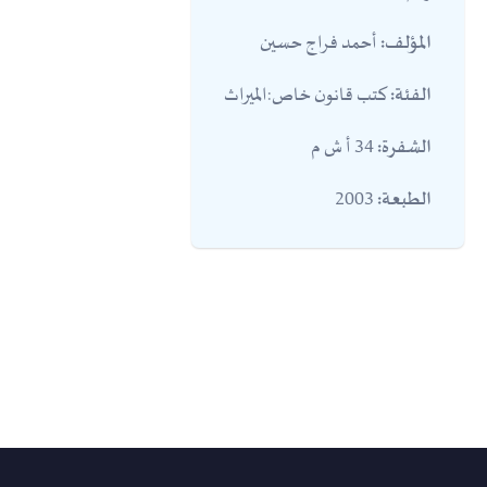
أحمد فراج حسين
المؤلف:
كتب قانون خاص:الميراث
الفئة:
34 أ ش م
الشفرة:
2003
الطبعة: