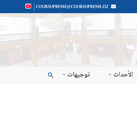
COURSUPREME@COURSUPREME.DZ


الأحداث
توجيهات
