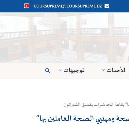
COURSUPREME@COURSUPREME.DZ


الأحداث
توجيهات

ا” بقاعة المحاضرات بفندق الشيراتون
صحة ومهنيي الصحة العاملين بها”