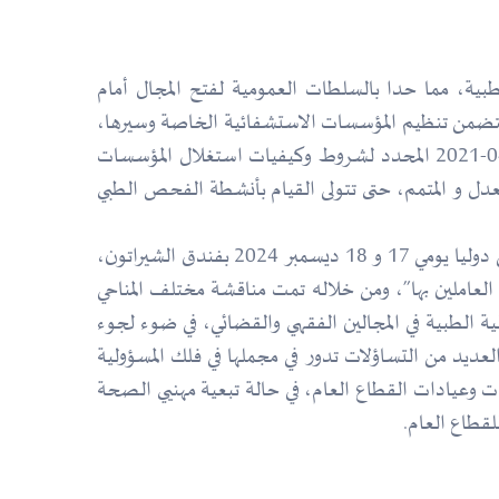
بية، مما حدا بالسلطات العمومية لفتح المجال أمام
ين لإنشاء عيادات خاصة تخضع لضوابط قانونية وتقنية حددها التنظيم بموجب المرسوم التنفيذي رقم07-321 المتضمن تنظيم المؤسسات الاستشفائية الخاصة وسيرها،
على ضوء القانون رقم 85-05 المتعلق بحماية الصحة وترقيتها، ثم بموجب المرسوم التنفيذي رقم 21-136 المـؤرخ في 07-04-2021 المحدد لشروط وكيفيات استغلال المؤسسات
 على ضوء القانون رقم 18-11 المؤرخ في 02-07-2018 المتعلق بالصحة المعدل و المتمم، حتى تتولى القيام بأنشطة الفحص الطبي
وانطلاقا من معاينة موضوعية للقضايا ذات الصلة، المطروحة على الغرفة المدنية بالمحكمة العليا، نظمت هذه الأخيرة، ملتقى دوليا يومي 17 و 18 ديسمبر 2024 بفندق الشيراتون،
العاملين بها”، ومن خلاله تمت مناقشة مختلف المناحي
ية الطبية في المجالين الفقهي والقضائي، في ضوء لجوء
يد من التساؤلات تدور في مجملها في فلك المسؤولية
ت وعيادات القطاع العام، في حالة تبعية مهنيي الصحة
لقطاع العام.