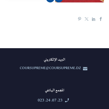
البريد الإلكتروني
COURSUPREME@COURSUPREME.DZ


المجمع الهاتفي
23. 07. 24. 023

