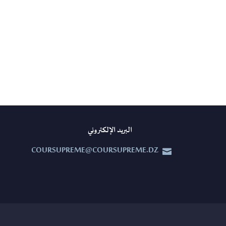
البريد الإلكتروني
COURSUPREME@COURSUPREME.DZ

