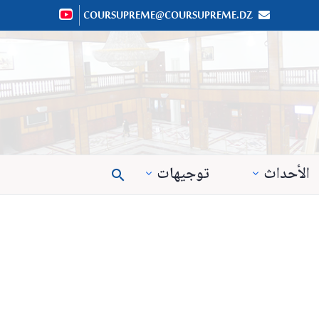
COURSUPREME@COURSUPREME.DZ


الأحداث
توجيهات
