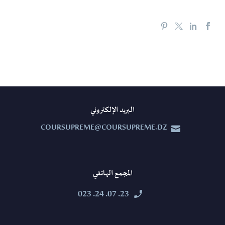
البريد الإلكتروني
COURSUPREME@COURSUPREME.DZ


المجمع الهاتفي
23. 07. 24. 023

