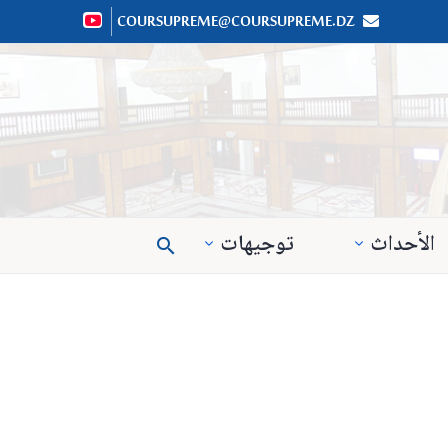
COURSUPREME@COURSUPREME.DZ


الأحداث
توجيهات
