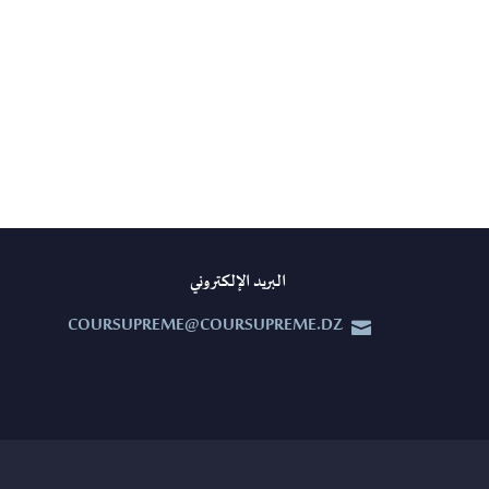
البريد الإلكتروني
COURSUPREME@COURSUPREME.DZ

